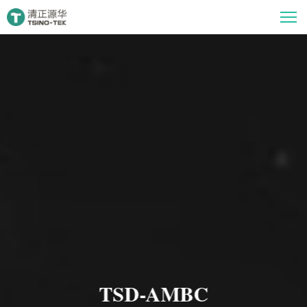
TSD-AMBC